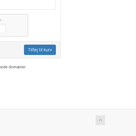
or
Tilføj til kurv
ornyede domæner