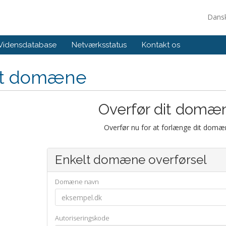
Dans
Vidensdatabase
Netværksstatus
Kontakt os
yt domæne
Overfør dit domæne
Overfør nu for at forlænge dit domæ
Enkelt domæne overførsel
Domæne navn
Autoriseringskode